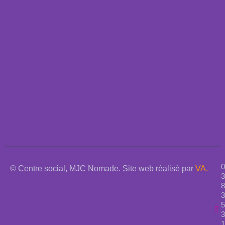
0
© Centre social, MJC Nomade. Site web réalisé par
VA.
3
8
3
5
3
1