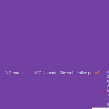
0
© Centre social, MJC Nomade. Site web réalisé par
VA.
3
8
3
5
3
1
8
2