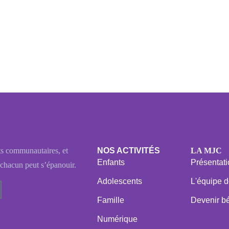
s communautaires, et
NOS ACTIVITÉS
LA MJC
Enfants
Présentat
chacun peut s’épanouir.
Adolescents
L'équipe 
Famille
Devenir b
Numérique